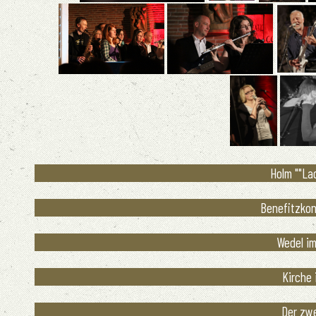
Holm ""Lad
Benefitzkonz
Wedel im
Kirche 
Der zwe