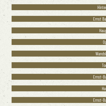
Hinte
Ernst Ba
Haup
Op
Wandsb
To
Ernst-Ba
Ha
Ernst-Ba