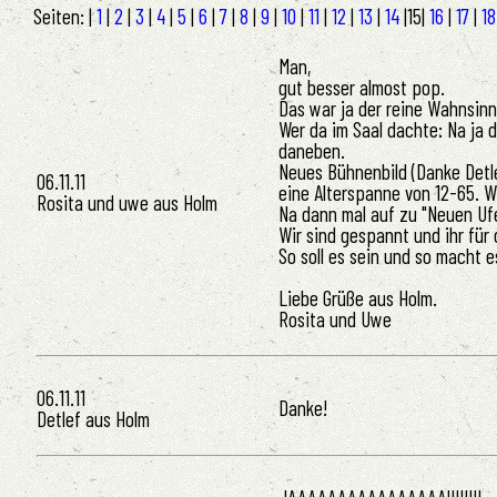
Seiten: |
1
|
2
|
3
|
4
|
5
|
6
|
7
|
8
|
9
|
10
|
11
|
12
|
13
|
14
|
15
|
16
|
17
|
1
Man,
gut besser almost pop.
Das war ja der reine Wahnsinn
Wer da im Saal dachte: Na ja d
daneben.
Neues Bühnenbild (Danke Detlef
06.11.11
eine Alterspanne von 12-65. W
Rosita und uwe aus Holm
Na dann mal auf zu "Neuen Uf
Wir sind gespannt und ihr für
So soll es sein und so macht 
Liebe Grüße aus Holm.
Rosita und Uwe
06.11.11
Danke!
Detlef aus Holm