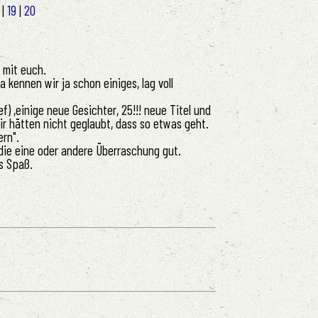
8
|
19
|
20
 mit euch.
a kennen wir ja schon einiges, lag voll
) ,einige neue Gesichter, 25!!! neue Titel und
ir hätten nicht geglaubt, dass so etwas geht.
ern".
 die eine oder andere Überraschung gut.
es Spaß.