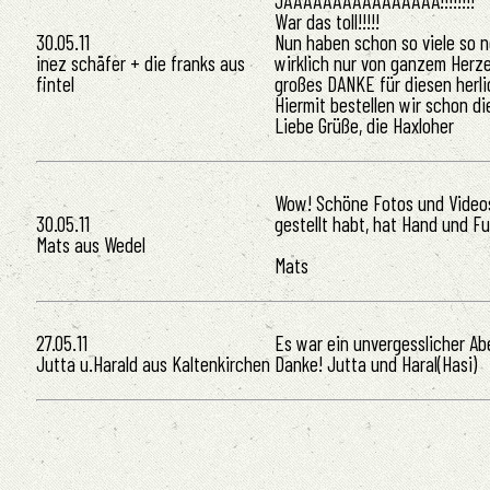
JAAAAAAAAAAAAAAAA!!!!!!!!
War das toll!!!!!
30.05.11
Nun haben schon so viele so n
inez schäfer + die franks aus
wirklich nur von ganzem Herze
fintel
großes DANKE für diesen herli
Hiermit bestellen wir schon di
Liebe Grüße, die Haxloher
Wow! Schöne Fotos und Videos.
30.05.11
gestellt habt, hat Hand und Fu
Mats aus Wedel
Mats
27.05.11
Es war ein unvergesslicher Ab
Jutta u.Harald aus Kaltenkirchen
Danke! Jutta und Haral(Hasi)